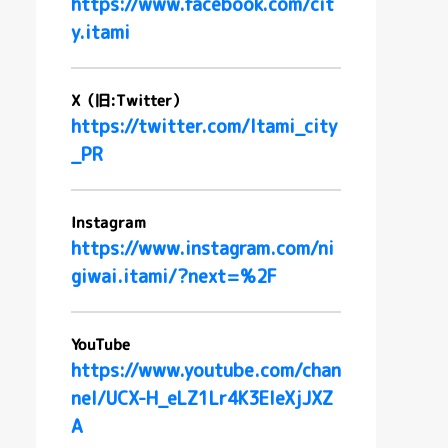
https://www.facebook.com/cit
y.itami
X（旧:Twitter）
https://twitter.com/Itami_city
_PR
Instagram
https://www.instagram.com/ni
giwai.itami/?next=%2F
YouTube
https://www.youtube.com/chan
nel/UCX-H_eLZ1Lr4K3EleXjJXZ
A