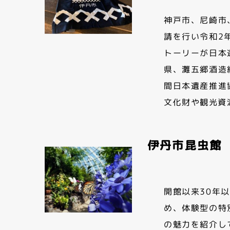
神戸市、尼崎市
請を行い令和2
トーリーが日本
県、灘五郷酒造
間日本遺産推進
文化財や観光資
伊丹市昆虫館
開館以来30年
め、体験型の特
の魅力を紹介し