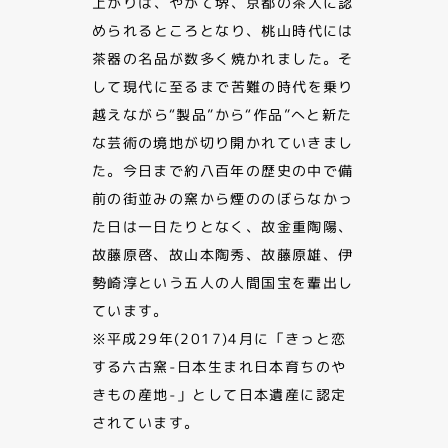
上がりは、やがて堺、京都の茶人に認
められるところとなり、桃山時代には
茶器の名品が数多く焼かれました。そ
して現代に至るまで苦難の時代を乗り
越えながら“製品”から“作品”へと新た
な芸術の境地が切り開かれていきまし
た。今日まで約八百年の歴史の中で備
前の街並みの窯から煙ののぼらなかっ
た日は一日たりとなく、故金重陶陽、
故藤原啓、故山本陶秀、故藤原雄、伊
勢崎淳という五人の人間国宝を輩出し
ています。
※平成29年(2017)4月に「きっと恋
する六古窯-日本生まれ日本育ちのや
きもの産地-」として日本遺産に認定
されています。