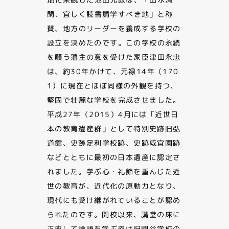
閑、宜しく読書講学すべき地」と称
賛、地方のリーダーを養成する学校の
設立を決めたのです。この学校の永続
を願う藩主の意を受けた家臣津田永忠
は、約30年かけて、元禄14年（170
1）に現在とほぼ同様の外観を持つ、
堅固で壮麗な学校を完成させました。
平成27年（2015）4月には「近世日
本の教育遺産群」として特別史跡旧弘
道館、史跡足利学校跡、史跡咸宜園跡
などとともに最初の日本遺産に認定さ
れました。学ぶ心・礼節を重んじた近
世の教育が、近代化の原動力となり、
現代にも受け継がれていることが認め
られたのです。開校以来、講堂の床に
正座して論語を学ぶ姿は旧閑谷学校の