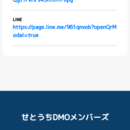
LINE
https://page.line.me/961qnvob?openQrM
odal=true
せとうちDMOメンバーズ