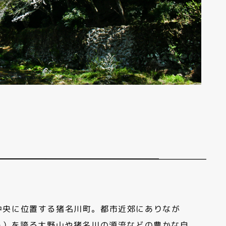
中央に位置する猪名川町。都市近郊にありなが
ｍ）を誇る大野山や猪名川の源流などの豊かな自